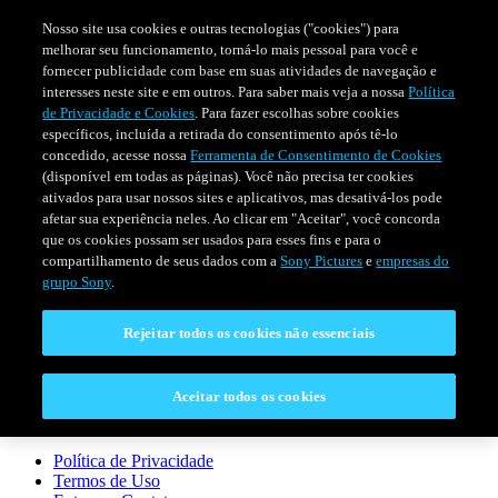
Nosso site usa cookies e outras tecnologias ("cookies") para
melhorar seu funcionamento, torná-lo mais pessoal para você e
fornecer publicidade com base em suas atividades de navegação e
interesses neste site e em outros. Para saber mais veja a nossa
Política
de Privacidade e Cookies
. Para fazer escolhas sobre cookies
específicos, incluída a retirada do consentimento após tê-lo
concedido, acesse nossa
Ferramenta de Consentimento de Cookies
(disponível em todas as páginas). Você não precisa ter cookies
ativados para usar nossos sites e aplicativos, mas desativá-los pode
afetar sua experiência neles. Ao clicar em "Aceitar", você concorda
SÉRIES
PROGRAMAÇÃO
EVENTOS ESPECIAIS
que os cookies possam ser usados para esses fins e para o
compartilhamento de seus dados com a
Sony Pictures
e
empresas do
grupo Sony
.
CONECTAR
Rejeitar todos os cookies não essenciais
Entre em Contato
Aceitar todos os cookies
LEGAL
Política de Privacidade
Termos de Uso