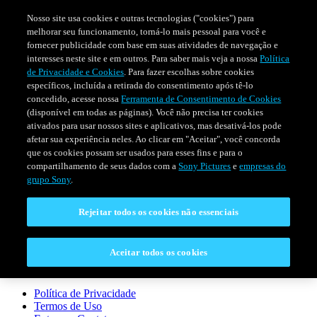
Nosso site usa cookies e outras tecnologias ("cookies") para
melhorar seu funcionamento, torná-lo mais pessoal para você e
fornecer publicidade com base em suas atividades de navegação e
interesses neste site e em outros. Para saber mais veja a nossa
Política
de Privacidade e Cookies
. Para fazer escolhas sobre cookies
específicos, incluída a retirada do consentimento após tê-lo
concedido, acesse nossa
Ferramenta de Consentimento de Cookies
(disponível em todas as páginas). Você não precisa ter cookies
ativados para usar nossos sites e aplicativos, mas desativá-los pode
afetar sua experiência neles. Ao clicar em "Aceitar", você concorda
SÉRIES
PROGRAMAÇÃO
EVENTOS ESPECIAIS
que os cookies possam ser usados para esses fins e para o
compartilhamento de seus dados com a
Sony Pictures
e
empresas do
grupo Sony
.
CONECTAR
Rejeitar todos os cookies não essenciais
Entre em Contato
Aceitar todos os cookies
LEGAL
Política de Privacidade
Termos de Uso