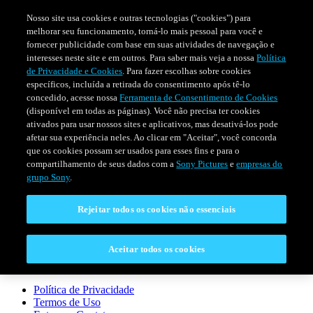
Nosso site usa cookies e outras tecnologias ("cookies") para
melhorar seu funcionamento, torná-lo mais pessoal para você e
fornecer publicidade com base em suas atividades de navegação e
interesses neste site e em outros. Para saber mais veja a nossa
Política
de Privacidade e Cookies
. Para fazer escolhas sobre cookies
específicos, incluída a retirada do consentimento após tê-lo
concedido, acesse nossa
Ferramenta de Consentimento de Cookies
(disponível em todas as páginas). Você não precisa ter cookies
ativados para usar nossos sites e aplicativos, mas desativá-los pode
afetar sua experiência neles. Ao clicar em "Aceitar", você concorda
SÉRIES
PROGRAMAÇÃO
EVENTOS ESPECIAIS
que os cookies possam ser usados para esses fins e para o
compartilhamento de seus dados com a
Sony Pictures
e
empresas do
grupo Sony
.
CONECTAR
Rejeitar todos os cookies não essenciais
Entre em Contato
Aceitar todos os cookies
LEGAL
Política de Privacidade
Termos de Uso