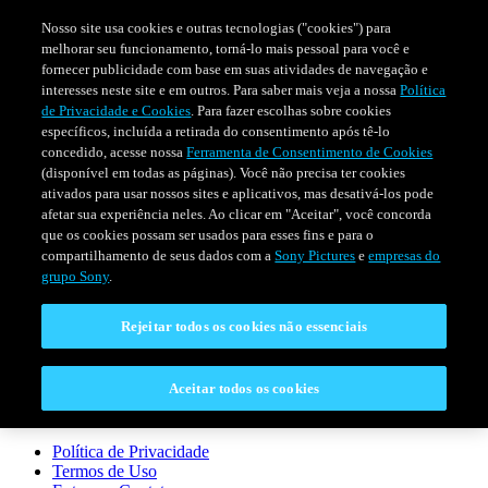
Nosso site usa cookies e outras tecnologias ("cookies") para
melhorar seu funcionamento, torná-lo mais pessoal para você e
fornecer publicidade com base em suas atividades de navegação e
interesses neste site e em outros. Para saber mais veja a nossa
Política
de Privacidade e Cookies
. Para fazer escolhas sobre cookies
específicos, incluída a retirada do consentimento após tê-lo
concedido, acesse nossa
Ferramenta de Consentimento de Cookies
(disponível em todas as páginas). Você não precisa ter cookies
ativados para usar nossos sites e aplicativos, mas desativá-los pode
afetar sua experiência neles. Ao clicar em "Aceitar", você concorda
SÉRIES
PROGRAMAÇÃO
EVENTOS ESPECIAIS
que os cookies possam ser usados para esses fins e para o
compartilhamento de seus dados com a
Sony Pictures
e
empresas do
grupo Sony
.
CONECTAR
Rejeitar todos os cookies não essenciais
Entre em Contato
Aceitar todos os cookies
LEGAL
Política de Privacidade
Termos de Uso