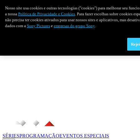
Nosso site usa cookies e outras tecnologias ("cookies") para melhorar seu funci
a nossa
Política de Privacidade e Cookies
. Para fazer escolhas sobre cookies es
não precisa ter cookies ativados para usar nossos sites e aplicativos, mas desat
dados com a
Sony Pictures
e
empresas do grupo Sony
.
Rejei
SÉRIES
PROGRAMAÇÃO
EVENTOS ESPECIAIS