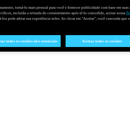
onamento, torná-lo mais pessoal para você e fornecer publicidade com base em suas a
pecíficos, incluída a retirada do consentimento após tê-lo concedido, acesse nossa
Fe
ivá-los pode afetar sua experiência neles. Ao clicar em "Aceitar", você concorda que
tar todos os cookies não essenciais
Aceitar todos os cookies