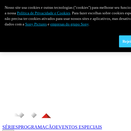
Nosso site usa cookies e outras tecnologias ("cookies") para melhorar seu funci
a nossa
Política de Privacidade e Cookies
. Para fazer escolhas sobre cookies es
não precisa ter cookies ativados para usar nossos sites e aplicativos, mas desat
dados com a
Sony Pictures
e
empresas do grupo Sony
.
Rejei
SÉRIES
PROGRAMAÇÃO
EVENTOS ESPECIAIS