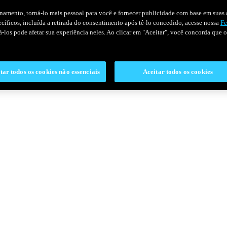
onamento, torná-lo mais pessoal para você e fornecer publicidade com base em suas a
pecíficos, incluída a retirada do consentimento após tê-lo concedido, acesse nossa
Fe
ivá-los pode afetar sua experiência neles. Ao clicar em "Aceitar", você concorda que
tar todos os cookies não essenciais
Aceitar todos os cookies