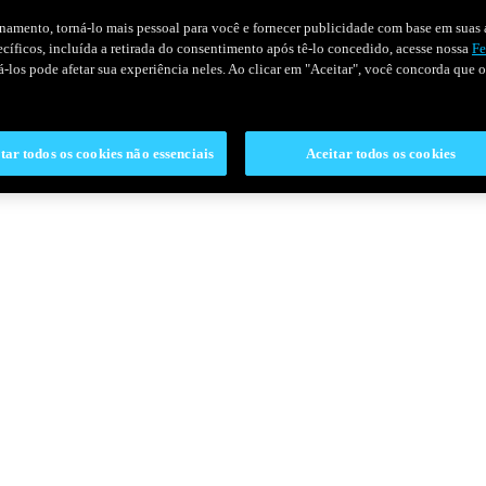
onamento, torná-lo mais pessoal para você e fornecer publicidade com base em suas a
pecíficos, incluída a retirada do consentimento após tê-lo concedido, acesse nossa
Fe
ivá-los pode afetar sua experiência neles. Ao clicar em "Aceitar", você concorda que
tar todos os cookies não essenciais
Aceitar todos os cookies