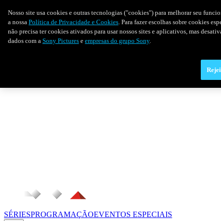
Nosso site usa cookies e outras tecnologias ("cookies") para melhorar seu funci
a nossa
Política de Privacidade e Cookies
. Para fazer escolhas sobre cookies es
não precisa ter cookies ativados para usar nossos sites e aplicativos, mas desat
dados com a
Sony Pictures
e
empresas do grupo Sony
.
Rejei
SÉRIES
PROGRAMAÇÃO
EVENTOS ESPECIAIS