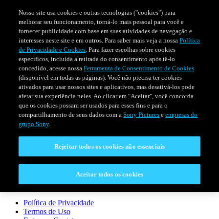
Nosso site usa cookies e outras tecnologias ("cookies") para
melhorar seu funcionamento, torná-lo mais pessoal para você e
fornecer publicidade com base em suas atividades de navegação e
interesses neste site e em outros. Para saber mais veja a nossa
Política
de Privacidade e Cookies
. Para fazer escolhas sobre cookies
específicos, incluída a retirada do consentimento após tê-lo
concedido, acesse nossa
Ferramenta de Consentimento de Cookies
(disponível em todas as páginas). Você não precisa ter cookies
ativados para usar nossos sites e aplicativos, mas desativá-los pode
afetar sua experiência neles. Ao clicar em "Aceitar", você concorda
SÉRIES
PROGRAMAÇÃO
EVENTOS ESPECIAIS
que os cookies possam ser usados para esses fins e para o
compartilhamento de seus dados com a
Sony Pictures
e
empresas do
grupo Sony
.
CONECTAR
Rejeitar todos os cookies não essenciais
Entre em Contato
Aceitar todos os cookies
LEGAL
Política de Privacidade
Termos de Uso