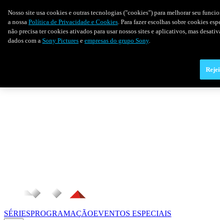
Nosso site usa cookies e outras tecnologias ("cookies") para melhorar seu funci
a nossa
Política de Privacidade e Cookies
. Para fazer escolhas sobre cookies es
não precisa ter cookies ativados para usar nossos sites e aplicativos, mas desat
dados com a
Sony Pictures
e
empresas do grupo Sony
.
Rejei
SÉRIES
PROGRAMAÇÃO
EVENTOS ESPECIAIS