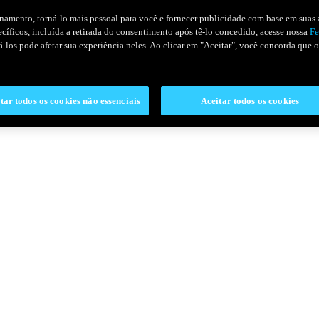
onamento, torná-lo mais pessoal para você e fornecer publicidade com base em suas a
pecíficos, incluída a retirada do consentimento após tê-lo concedido, acesse nossa
Fe
ivá-los pode afetar sua experiência neles. Ao clicar em "Aceitar", você concorda que
tar todos os cookies não essenciais
Aceitar todos os cookies