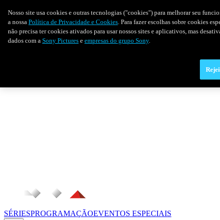
Nosso site usa cookies e outras tecnologias ("cookies") para melhorar seu funci
a nossa
Política de Privacidade e Cookies
. Para fazer escolhas sobre cookies es
não precisa ter cookies ativados para usar nossos sites e aplicativos, mas desat
dados com a
Sony Pictures
e
empresas do grupo Sony
.
Rejei
SÉRIES
PROGRAMAÇÃO
EVENTOS ESPECIAIS