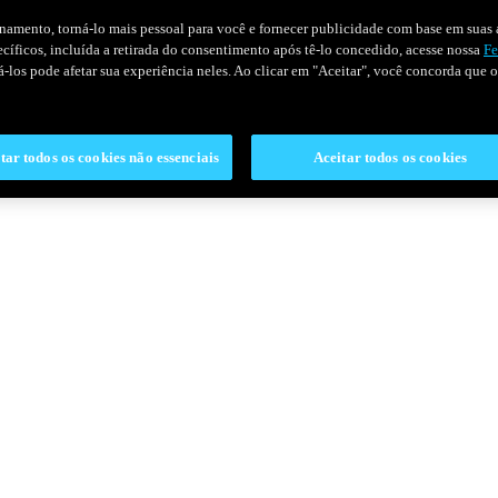
onamento, torná-lo mais pessoal para você e fornecer publicidade com base em suas a
pecíficos, incluída a retirada do consentimento após tê-lo concedido, acesse nossa
Fe
ivá-los pode afetar sua experiência neles. Ao clicar em "Aceitar", você concorda que
tar todos os cookies não essenciais
Aceitar todos os cookies