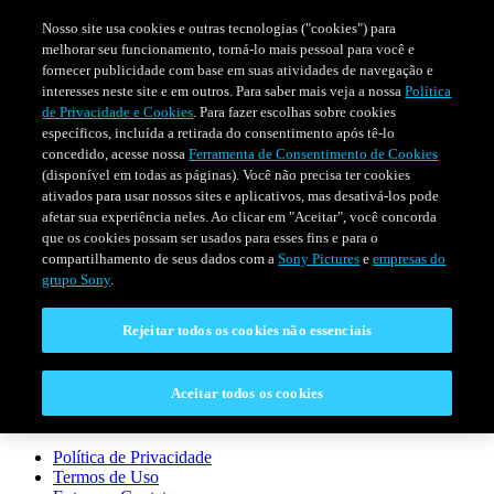
Nosso site usa cookies e outras tecnologias ("cookies") para
melhorar seu funcionamento, torná-lo mais pessoal para você e
fornecer publicidade com base em suas atividades de navegação e
interesses neste site e em outros. Para saber mais veja a nossa
Política
de Privacidade e Cookies
. Para fazer escolhas sobre cookies
específicos, incluída a retirada do consentimento após tê-lo
concedido, acesse nossa
Ferramenta de Consentimento de Cookies
(disponível em todas as páginas). Você não precisa ter cookies
ativados para usar nossos sites e aplicativos, mas desativá-los pode
afetar sua experiência neles. Ao clicar em "Aceitar", você concorda
SÉRIES
PROGRAMAÇÃO
EVENTOS ESPECIAIS
que os cookies possam ser usados para esses fins e para o
compartilhamento de seus dados com a
Sony Pictures
e
empresas do
grupo Sony
.
CONECTAR
Rejeitar todos os cookies não essenciais
Entre em Contato
Aceitar todos os cookies
LEGAL
Política de Privacidade
Termos de Uso