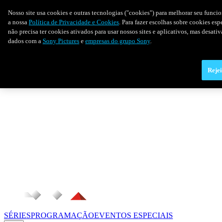
Nosso site usa cookies e outras tecnologias ("cookies") para melhorar seu funci
a nossa
Política de Privacidade e Cookies
. Para fazer escolhas sobre cookies es
não precisa ter cookies ativados para usar nossos sites e aplicativos, mas desat
dados com a
Sony Pictures
e
empresas do grupo Sony
.
Rejei
SÉRIES
PROGRAMAÇÃO
EVENTOS ESPECIAIS