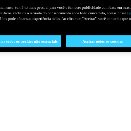
onamento, torná-lo mais pessoal para você e fornecer publicidade com base em suas a
pecíficos, incluída a retirada do consentimento após tê-lo concedido, acesse nossa
Fe
ivá-los pode afetar sua experiência neles. Ao clicar em "Aceitar", você concorda que
tar todos os cookies não essenciais
Aceitar todos os cookies