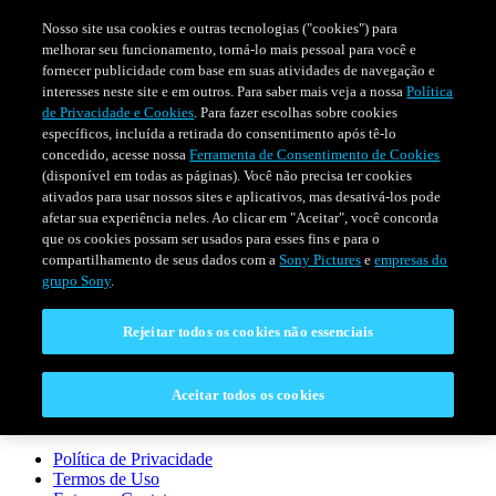
Nosso site usa cookies e outras tecnologias ("cookies") para
melhorar seu funcionamento, torná-lo mais pessoal para você e
fornecer publicidade com base em suas atividades de navegação e
interesses neste site e em outros. Para saber mais veja a nossa
Política
de Privacidade e Cookies
. Para fazer escolhas sobre cookies
específicos, incluída a retirada do consentimento após tê-lo
concedido, acesse nossa
Ferramenta de Consentimento de Cookies
(disponível em todas as páginas). Você não precisa ter cookies
ativados para usar nossos sites e aplicativos, mas desativá-los pode
afetar sua experiência neles. Ao clicar em "Aceitar", você concorda
SÉRIES
PROGRAMAÇÃO
EVENTOS ESPECIAIS
que os cookies possam ser usados para esses fins e para o
compartilhamento de seus dados com a
Sony Pictures
e
empresas do
grupo Sony
.
CONECTAR
Rejeitar todos os cookies não essenciais
Entre em Contato
Aceitar todos os cookies
LEGAL
Política de Privacidade
Termos de Uso