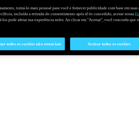
onamento, torná-lo mais pessoal para você e fornecer publicidade com base em suas a
pecíficos, incluída a retirada do consentimento após tê-lo concedido, acesse nossa
Fe
ivá-los pode afetar sua experiência neles. Ao clicar em "Aceitar", você concorda que
tar todos os cookies não essenciais
Aceitar todos os cookies