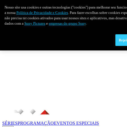
Nosso site usa cookies e outras tecnologias ("cookies") para melhorar seu funci
a nossa
Política de Privacidade e Cookies
. Para fazer escolhas sobre cookies es
não precisa ter cookies ativados para usar nossos sites e aplicativos, mas desat
dados com a
Sony Pictures
e
empresas do grupo Sony
.
Rejei
SÉRIES
PROGRAMAÇÃO
EVENTOS ESPECIAIS