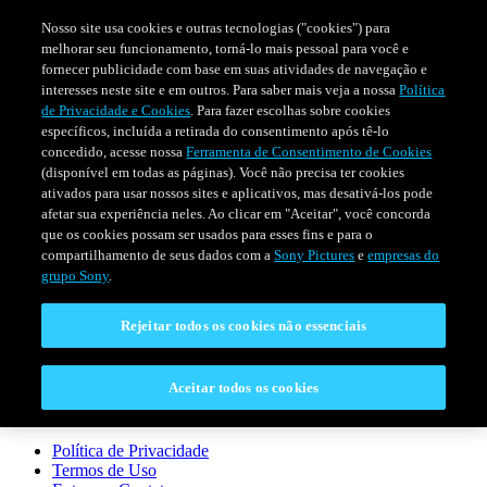
Nosso site usa cookies e outras tecnologias ("cookies") para
melhorar seu funcionamento, torná-lo mais pessoal para você e
fornecer publicidade com base em suas atividades de navegação e
interesses neste site e em outros. Para saber mais veja a nossa
Política
de Privacidade e Cookies
. Para fazer escolhas sobre cookies
específicos, incluída a retirada do consentimento após tê-lo
concedido, acesse nossa
Ferramenta de Consentimento de Cookies
(disponível em todas as páginas). Você não precisa ter cookies
ativados para usar nossos sites e aplicativos, mas desativá-los pode
afetar sua experiência neles. Ao clicar em "Aceitar", você concorda
SÉRIES
PROGRAMAÇÃO
EVENTOS ESPECIAIS
que os cookies possam ser usados para esses fins e para o
compartilhamento de seus dados com a
Sony Pictures
e
empresas do
grupo Sony
.
CONECTAR
Rejeitar todos os cookies não essenciais
Entre em Contato
Aceitar todos os cookies
LEGAL
Política de Privacidade
Termos de Uso